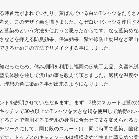
る時首元がよれていたり、黄ばんでいる白のTシャツをたくさ
考え、このデザイ画を描きました。なぜ白いTシャツを使用す
と藍染めという方法を使おうと思ったからです。なぜ藍染めな
さなどを抑える防臭効果、保温効果、紫外線防止効果など沢山
できるためこの方法でリメイクする事にしました。
知だったため、休み期間を利用し福岡の伝統工芸品、久留米絣
藍染体験を通して沢山の事を教えて頂きました。適切な温度や
、理想の色に染める事が出来るようになりました。
ントを説明させていただきます。まず、3枚のスカートは藍の
キッチンで30枚以上のTシャツを大きな鍋を使用して納得のい
することで着用するモデルの身長に合わせて丈を変えられるよ
チワークにして、同じ段のスカートは、同じ時間で藍染、酸化
です。トップスのキャミソールは模様染めで生まれ藍染めの美